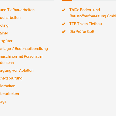
 und Tiefbauarbeiten
ThiGe Boden- und
Baustoffaufbereitung Gmb
ucharbeiten
TTB Thiess Tiefbau
cling
Die Prüfer GbR
ainer
ttgüter
anlage / Bodenaufbereitung
aschinen mit Personal im
denlohn
orgung von Abfällen
theitsprüfung
larbeiten
sterarbeiten
Bags