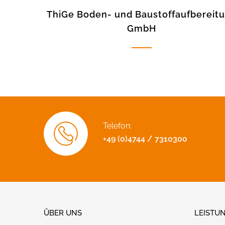
ThiGe Boden- und Baustoffaufbereit
GmbH
Telefon:
+49 (0)4744 / 7310300
ÜBER UNS
LEISTU