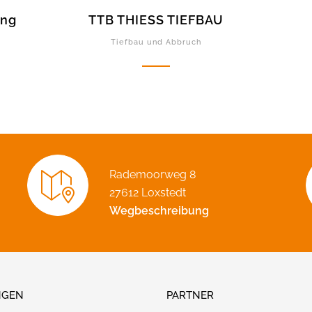
ung
TTB THIESS TIEFBAU
Tiefbau und Abbruch
Rademoorweg 8
27612 Loxstedt
Wegbeschreibung
NGEN
PARTNER