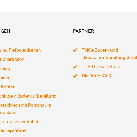
NGEN
PARTNER
 und Tiefbauarbeiten
ThiGe Boden- und
Baustoffaufbereitung Gmb
ucharbeiten
TTB Thiess Tiefbau
cling
Die Prüfer GbR
ainer
ttgüter
anlage / Bodenaufbereitung
aschinen mit Personal im
denlohn
orgung von Abfällen
theitsprüfung