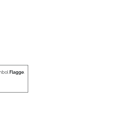
mbol
Flagge
.