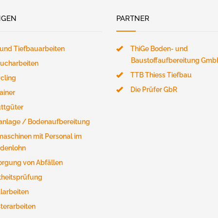
NGEN
PARTNER
 und Tiefbauarbeiten
ThiGe Boden- und
Baustoffaufbereitung Gmb
ucharbeiten
TTB Thiess Tiefbau
cling
Die Prüfer GbR
ainer
ttgüter
anlage / Bodenaufbereitung
aschinen mit Personal im
denlohn
orgung von Abfällen
theitsprüfung
larbeiten
sterarbeiten