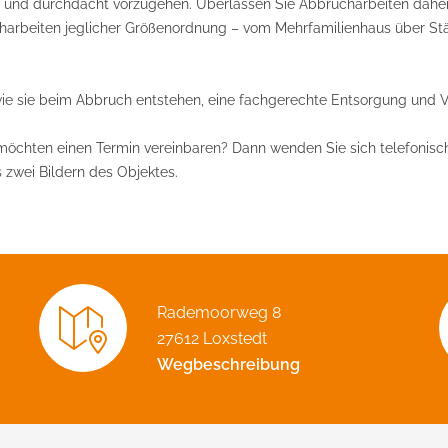
 und durchdacht vorzugehen. Überlassen Sie Abbrucharbeiten daher 
charbeiten jeglicher Größenordnung – vom Mehrfamilienhaus über S
e sie beim Abbruch entstehen, eine fachgerechte Entsorgung und 
chten einen Termin vereinbaren? Dann wenden Sie sich telefonisch 
 zwei Bildern des Objektes.
Rademoorweg 8
27612 Loxstedt
Wegbeschreibung