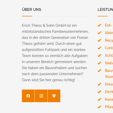
ÜBER UNS
LEISTU
Erd-
Erich Thiess & Sohn GmbH ist ein
mittelständisches Familienunternehmen,
Abbr
das in der dritten Generation von Florian
Recy
Thiess geführt wird. Durch einen gut
Cont
aufgestellten Fuhrpark und ein starkes
Schü
Team können so ziemlich alle Aufgaben
in unserem Bereich gemeistert werden.
Sieb
Sie haben ein Bauvorhaben und suchen
Baum
nach dem passenden Unternehmen?
Stun
Dann sind Sie hier genau richtig!
Ents
Dich
Kana
Pfla