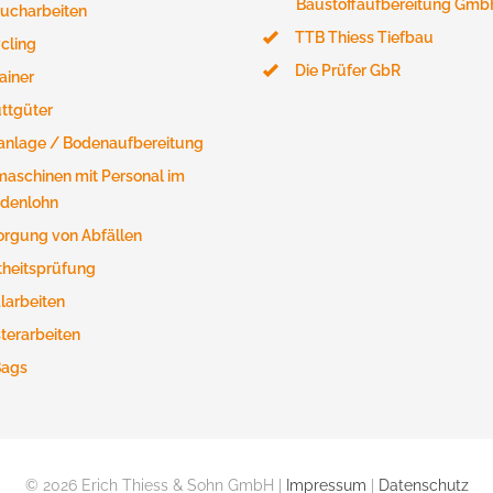
Baustoffaufbereitung Gmb
ucharbeiten
TTB Thiess Tiefbau
cling
Die Prüfer GbR
ainer
ttgüter
anlage / Bodenaufbereitung
aschinen mit Personal im
denlohn
orgung von Abfällen
theitsprüfung
larbeiten
sterarbeiten
Bags
© 2026 Erich Thiess & Sohn GmbH |
Impressum
|
Datenschutz