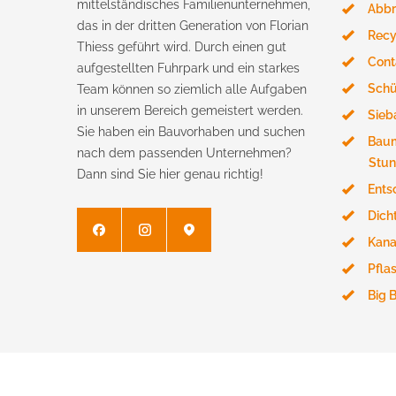
mittelständisches Familienunternehmen,
Abbr
das in der dritten Generation von Florian
Recy
Thiess geführt wird. Durch einen gut
Cont
aufgestellten Fuhrpark und ein starkes
Schü
Team können so ziemlich alle Aufgaben
in unserem Bereich gemeistert werden.
Sieb
Sie haben ein Bauvorhaben und suchen
Baum
nach dem passenden Unternehmen?
Stun
Dann sind Sie hier genau richtig!
Ents
Dich
Kana
Pfla
Big 