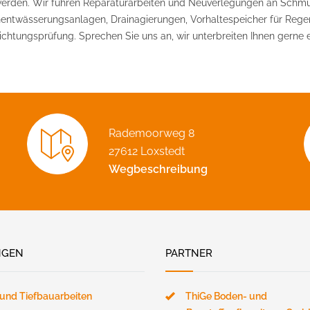
 werden. Wir führen Reparaturarbeiten und Neuverlegungen an Sch
ntwässerungsanlagen, Drainagierungen, Vorhaltespeicher für Regenw
htungsprüfung. Sprechen Sie uns an, wir unterbreiten Ihnen gerne e
Rademoorweg 8
27612 Loxstedt
Wegbeschreibung
NGEN
PARTNER
 und Tiefbauarbeiten
ThiGe Boden- und