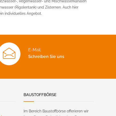
mutzwasser-, Regenwasser- und Mischwasserkanälen
asser (Rigolentank) und Zisternen. Auch hier
in individuelles Angebot.
E-Mail:
Schreiben Sie uns
BAUSTOFFBÖRSE
Im Bereich Baustoffbörse offerieren wir